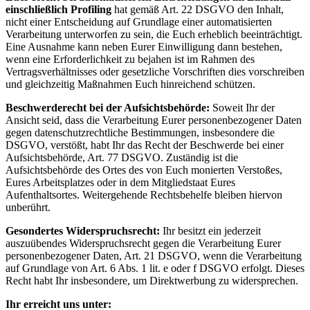
einschließlich Profiling
hat gemäß Art. 22 DSGVO den Inhalt,
nicht einer Entscheidung auf Grundlage einer automatisierten
Verarbeitung unterworfen zu sein, die Euch erheblich beeinträchtigt.
Eine Ausnahme kann neben Eurer Einwilligung dann bestehen,
wenn eine Erforderlichkeit zu bejahen ist im Rahmen des
Vertragsverhältnisses oder gesetzliche Vorschriften dies vorschreiben
und gleichzeitig Maßnahmen Euch hinreichend schützen.
Beschwerderecht bei der Aufsichtsbehörde:
Soweit Ihr der
Ansicht seid, dass die Verarbeitung Eurer personenbezogener Daten
gegen datenschutzrechtliche Bestimmungen, insbesondere die
DSGVO, verstößt, habt Ihr das Recht der Beschwerde bei einer
Aufsichtsbehörde, Art. 77 DSGVO. Zuständig ist die
Aufsichtsbehörde des Ortes des von Euch monierten Verstoßes,
Eures Arbeitsplatzes oder in dem Mitgliedstaat Eures
Aufenthaltsortes. Weitergehende Rechtsbehelfe bleiben hiervon
unberührt.
Gesondertes Widerspruchsrecht:
Ihr besitzt ein
jederzeit
auszuübendes Widerspruchsrecht
gegen die Verarbeitung Eurer
personenbezogener Daten, Art. 21 DSGVO, wenn die Verarbeitung
auf Grundlage von Art. 6 Abs. 1 lit. e oder f DSGVO erfolgt. Dieses
Recht habt Ihr insbesondere, um Direktwerbung zu widersprechen.
Ihr erreicht uns unter: