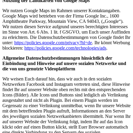
Nutzung der Landkarten von Google Maps
Wir nutzen Google Maps im Rahmen unserer Kontaktangaben.
Google Maps wird betrieben von der Firma Google Inc., 1600
Amphitheatre Parkway, Mountain View, CA 94043, („Google“).
Wir nutzen diesen Service aufgrund unseres berechtigten Interesses
im Sinne von Art. 6 Abs. 1 lit. f GSGVO, um Euch unser Auffinden
zu erleichtern. Die Datenschutzbestimmungen von Google findet Ihr
unter:
https://policies.google.com/privacy?hl=de
. Ihr könnt Werbung
blockieren:
https://policies.google.com/technologies/ads
.
Allgemeine Datenschutzbestimmungen hinsichtlich der
Einbindung und Hinweise auf unsere sozialen Netzwerke und
die von uns genutzte Videoplattform
Wir weisen Euch darauf hin, dass wir auch in den sozialen
Netzwerken Facebook und Instagram vertreten sind, diese Hinweise
findet Ihr auf unserer Website oben rechts mit den entsprechenden
Icons (Bilder). Alle Icons und Buttons sind lediglich als Verlinkung
ausgestaltet und nicht als Plugin. Bei einem Plugin werden im
Gegensatz zu einer Verlinkung unmittelbar, wenn Ihr unsere Website
mit dem betreffenden Plugin aufruft, Informationen an den Server
des jeweiligen sozialen Netzwerkanbieters übermittelt. Nur wenn Ihr
auf unserer Website der Verlinkung folgt, indem Ihr auf das Icon
klickt oder auf einen Button klickt, stellt Euer Browser automatisch
eine direkte Verbindung zu den Servern des sozialen