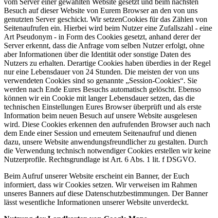
vom Server einer gewählten Website gesetzt und beim nächsten
Besuch auf dieser Website von Eurem Browser an den von uns
genutzten Server geschickt. Wir setzenCookies für das Zählen von
Seitenaufrufen ein. Hierbei wird beim Nutzer eine Zufallszahl - eine
Art Pseudonym - in Form des Cookies gesetzt, anhand derer der
Server erkennt, dass die Anfrage vom selben Nutzer erfolgt, ohne
aber Informationen über die Identität oder sonstige Daten des
Nutzers zu erhalten. Derartige Cookies haben überdies in der Regel
nur eine Lebensdauer von 24 Stunden. Die meisten der von uns
verwendeten Cookies sind so genannte „Session-Cookies“. Sie
werden nach Ende Eures Besuchs automatisch gelöscht. Ebenso
können wir ein Cookie mit langer Lebensdauer setzen, das die
technischen Einstellungen Eures Browser überprüft und als erste
Information beim neuen Besuch auf unsere Website ausgelesen
wird. Diese Cookies erkennen den aufrufenden Browser auch nach
dem Ende einer Session und erneutem Seitenaufruf und dienen
dazu, unsere Website anwendungsfreundlicher zu gestalten. Durch
die Verwendung technisch notwendiger Cookies erstellen wir keine
Nutzerprofile. Rechtsgrundlage ist Art. 6 Abs. 1 lit. f DSGVO.
Beim Aufruf unserer Website erscheint ein Banner, der Euch
informiert, dass wir Cookies setzen. Wir verweisen im Rahmen
unseres Banners auf diese Datenschutzbestimmungen. Der Banner
lässt wesentliche Informationen unserer Website unverdeckt.