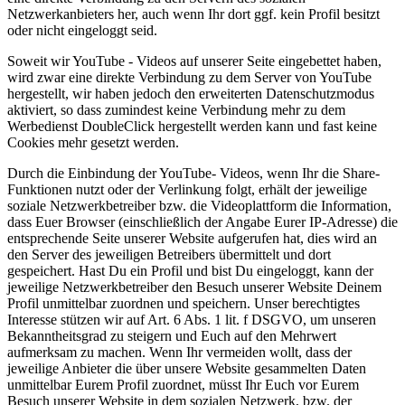
Netzwerkanbieters her, auch wenn Ihr dort ggf. kein Profil besitzt
oder nicht eingeloggt seid.
Soweit wir YouTube - Videos auf unserer Seite eingebettet haben,
wird zwar eine direkte Verbindung zu dem Server von YouTube
hergestellt, wir haben jedoch den erweiterten Datenschutzmodus
aktiviert, so dass zumindest keine Verbindung mehr zu dem
Werbedienst DoubleClick hergestellt werden kann und fast keine
Cookies mehr gesetzt werden.
Durch die Einbindung der YouTube- Videos, wenn Ihr die Share-
Funktionen nutzt oder der Verlinkung folgt, erhält der jeweilige
soziale Netzwerkbetreiber bzw. die Videoplattform die Information,
dass Euer Browser (einschließlich der Angabe Eurer IP-Adresse) die
entsprechende Seite unserer Website aufgerufen hat, dies wird an
den Server des jeweiligen Betreibers übermittelt und dort
gespeichert. Hast Du ein Profil und bist Du eingeloggt, kann der
jeweilige Netzwerkbetreiber den Besuch unserer Website Deinem
Profil unmittelbar zuordnen und speichern. Unser berechtigtes
Interesse stützen wir auf Art. 6 Abs. 1 lit. f DSGVO, um unseren
Bekanntheitsgrad zu steigern und Euch auf den Mehrwert
aufmerksam zu machen. Wenn Ihr vermeiden wollt, dass der
jeweilige Anbieter die über unsere Website gesammelten Daten
unmittelbar Eurem Profil zuordnet, müsst Ihr Euch vor Eurem
Besuch unserer Website in dem sozialen Netzwerk, bzw. der